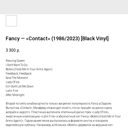
Fancy — «Contact» (1986/2023) [Black Vinyl]
3 300
р.
Reaving Queen
I Don't Want To Go
Bolero (Hold Me In Your Arms Again)
Feedback, Feedback
Save The Moment
Lady Of Ice
Girl Don't Let Me Down
Latin Fire
After Midnight
Второй по счёту альбом артиста только закрепил популярность Fancy в Европе.
Выпустив «Contact», Манфред словно дал понять, что он пришёл на диско-сцену
всерьёз и надолго. Пластинка включила эталонный диско-трек «Lady Of Ice»,
энергичную композицию «Latin Fire» и абсолютный хит Fancy «Bolero (Hold Me In Your
Arms Again)». Годом ранее песня выпускалась в формате сингла и покорила
европейскую публику. Например, в Испании «Bolero» держался на вершине хит-