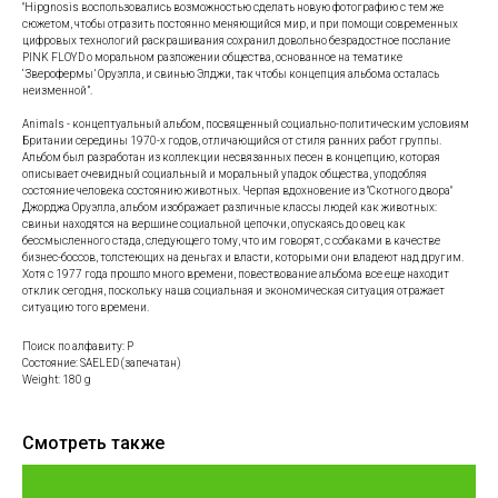
"Hipgnosis воспользовались возможностью сделать новую фотографию с тем же
сюжетом, чтобы отразить постоянно меняющийся мир, и при помощи современных
цифровых технологий раскрашивания сохранил довольно безрадостное послание
PINK FLOYD о моральном разложении общества, основанное на тематике
‘Зверофермы’ Оруэлла, и свинью Элджи, так чтобы концепция альбома осталась
неизменной”.
Animals - концептуальный альбом, посвященный социально-политическим условиям
Британии середины 1970-х годов, отличающийся от стиля ранних работ группы.
Альбом был разработан из коллекции несвязанных песен в концепцию, которая
описывает очевидный социальный и моральный упадок общества, уподобляя
состояние человека состоянию животных. Черпая вдохновение из "Скотного двора"
Джорджа Оруэлла, альбом изображает различные классы людей как животных:
свиньи находятся на вершине социальной цепочки, опускаясь до овец как
бессмысленного стада, следующего тому, что им говорят, с собаками в качестве
бизнес-боссов, толстеющих на деньгах и власти, которыми они владеют над другим.
Хотя с 1977 года прошло много времени, повествование альбома все еще находит
отклик сегодня, поскольку наша социальная и экономическая ситуация отражает
ситуацию того времени.
Поиск по алфавиту: P
Состояние: SAELED (запечатан)
Weight: 180 g
Смотреть также