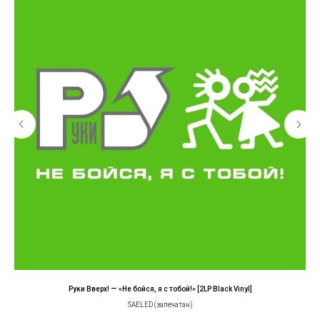
Руки Вверх! — «Не бойся, я с тобой!» [2LP Black Vinyl]
SAELED (запечатан)