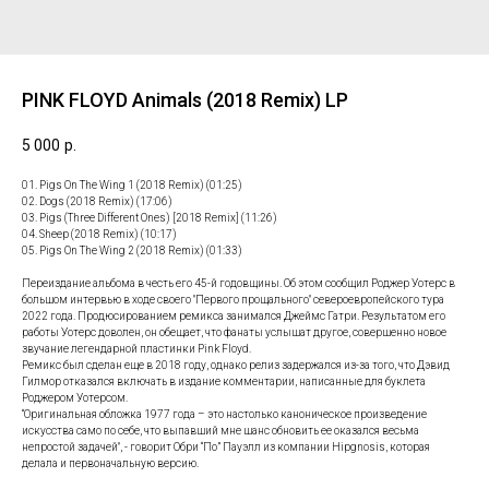
PINK FLOYD Animals (2018 Remix) LP
5 000
р.
01. Pigs On The Wing 1 (2018 Remix) (01:25)
02. Dogs (2018 Remix) (17:06)
03. Pigs (Three Different Ones) [2018 Remix] (11:26)
04. Sheep (2018 Remix) (10:17)
05. Pigs On The Wing 2 (2018 Remix) (01:33)
Переиздание альбома в честь его 45-й годовщины. Об этом сообщил Роджер Уотерс в
большом интервью в ходе своего "Первого прощального" североевропейского тура
2022 года. Продюсированием ремикса занимался Джеймс Гатри. Результатом его
работы Уотерс доволен, он обещает, что фанаты услышат другое, совершенно новое
звучание легендарной пластинки Pink Floyd.
Ремикс был сделан еще в 2018 году, однако релиз задержался из-за того, что Дэвид
Гилмор отказался включать в издание комментарии, написанные для буклета
Роджером Уотерсом.
“Оригинальная обложка 1977 года – это настолько каноническое произведение
искусства само по себе, что выпавший мне шанс обновить ее оказался весьма
непростой задачей", - говорит Обри “По” Пауэлл из компании Hipgnosis, которая
делала и первоначальную версию.