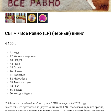
СБПЧ / Всё Равно (LP) (черный) винил
4 100
р.
A1. Ждал
A2. Живые и мертвые
A3. Надоел
A4. Прах
A5. Сарай
A6. Нежно
B1. Всё равно
B2. Набор букв
B3. Ты сошла с ума
B4. Глаз
B5. Звезда
B6. Холодный день
"Всё Равно" - студийный альбом группы СБПЧ, вышедший в 2021 году.
Самое большое простое число (другое название СБПЧ) - российская инди-поп группа,
образованная журналистом Кириллом Ивановым вместе с дуэтом Ёлочные игрушки,