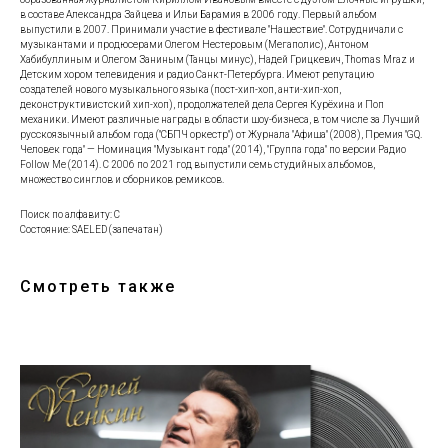
в составе Александра Зайцева и Ильи Барамия в 2006 году. Первый альбом
выпустили в 2007. Принимали участие в фестивале "Нашествие". Сотрудничали с
музыкантами и продюсерами Олегом Нестеровым (Мегаполис), Антоном
Хабибуллиным и Олегом Заниным (Танцы минус), Надей Грицкевич, Thomas Mraz и
Детским хором телевидения и радио Санкт-Петербурга. Имеют репутацию
создателей нового музыкального языка (пост-хип-хоп, анти-хип-хоп,
деконструктивистский хип-хоп), продолжателей дела Сергея Курёхина и Поп
механики. Имеют различные награды в области шоу-бизнеса, в том числе за Лучший
русскоязычный альбом года ("СБПЧ оркестр") от Журнала "Афиша" (2008), Премия "GQ.
Человек года" — Номинация "Музыкант года" (2014), "Группа года" по версии Радио
Follow Me (2014). С 2006 по 2021 год выпустили семь студийных альбомов,
множество синглов и сборников ремиксов.
Поиск по алфавиту: С
Состояние: SAELED (запечатан)
Смотреть также