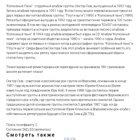
"Колхозный Панк" - студийный альбом группы Сектор Газа, выпущенный в 1992 году.
Запись альбома проходила в 1991 году. В пластинку вошли перезаписанные треки из
двух первых магнитоальбомов группы: "Плуги-вуги" (1989) и "Колхозный панк" (1989).
Релиз был официально выпущен в 1992 году на грампластинке тиражом в 100 тысяч
экземпляров. В том же году в рамках молодежной телепередачи "50х50" состоялась
премьера первого в истории группы видеоклипа на заглавную песню с альбома –
"Колхозный панк". В 1994 году альбом впервые был издан на CD. Альбом "Колхозный
панк" - сатира на советское общество конца 1980-х – начала 1990-х годов. Альбом
содержит одни из первых и главных хитов в дискографии группы: "Колхозный панк" и
"Плуги-вуги". Среди фанатов Сектора Газа этот альбом занимает особенное место, его
принято выделять как релиз, практически полностью сформировавший образ и
стилистику группы.
Лимитированное ремастированное переиздание на оранжевом 180-граммовом
виниле включает плакат.
Сектор Газа - советская и российская рок-группа из Воронежа, основанная в конце
1987 года музыкантом, вокалистом и автором песен Юрием Клинских (более
известным под псевдонимом Юра Хой). 9 июня 1988 года состоялось первое
выступление группы в электрическом составе на втором фестивале Воронежского
городского рок-клуба, где группа получила приз зрительских симпатий. Однако
традиционно датой основания группы считается 5 декабря 1987 года, когда
состоялось первое сольное выступление Юрия Клинских в Воронежском рок-клубе с
собственным репертуаром будущего Сектора Газа в ДК ТЭЦ.
Поиск по алфавиту: С
Состояние: SAELED (запечатан)
Смотреть также