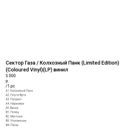
Сектор Газа / Колхозный Панк (Limited Edition)
(Coloured Vinyl)(LP) винил
5 000
р.
/
1 pc
A1. Колхозный Панк
A2. Плуги-Вуги
A3. Патриот
A4. Наркоман
A5. Банка
B1. Попец
B2. Местные
B3. Утопленник
B4. Пасха