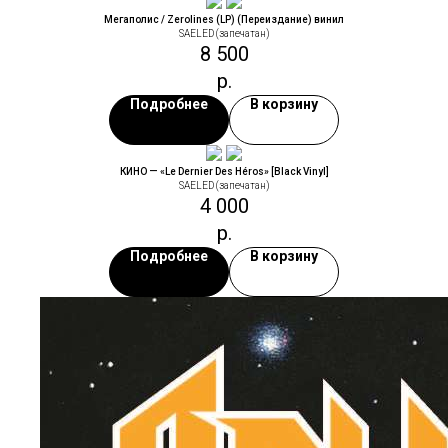
Мегаполис / Zerolines (LP) (Переиздание) винил
SAELED (запечатан)
8 500
р.
Подробнее
В корзину
КИНО — «Le Dernier Des Héros» [Black Vinyl]
SAELED (запечатан)
4 000
р.
Подробнее
В корзину