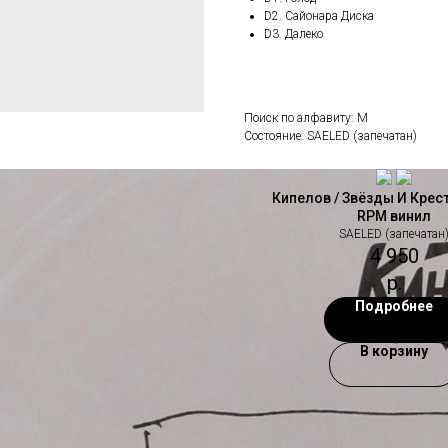
D2. Сайонара Диска
D3. Далеко
Поиск по алфавиту: М
Состояние: SAELED (запечатан)
Кипелов / Звёзды И Крест
RPM винил
SAELED (запечатан
4 950
р.
Подробнее
В корзину