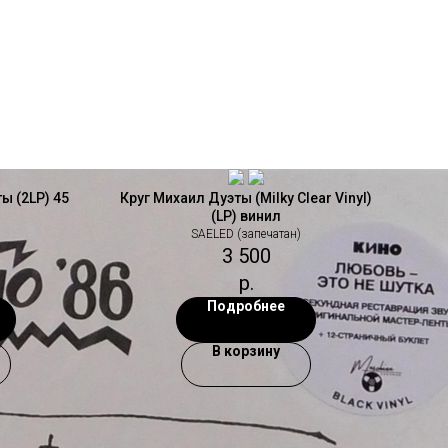
ы (2LP) 45
Круг Михаил Дуэты (Milky Clear Vinyl)
(LP) винил
)
SAELED (запечатан)
3 500
р.
Подробнее
В корзину