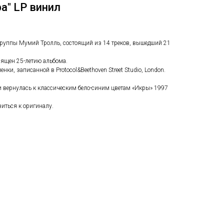
а" LP винил
группы Мумий Тролль, состоящий из 14 треков, вышедший 21
ящен 25-летию альбома.
нки, записанной в Protocol&Beethoven Street Studio, London.
 вернулась к классическим бело-синим цветам «Икры» 1997
иться к оригиналу.