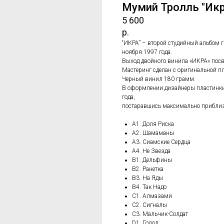
Мумий Тролль "Икр
5 600
р.
“ИКРА” – второй студийный альбом 
ноября 1997 года.
Выход двойного винила «ИKРА» посв
Мастеринг сделан с оригинальной пле
Черный винил 180 грамм.
В оформлении дизайнеры пластинки
года,
постаравшись максимально приблиз
A1. Доля Риска
A2. Шамаманы
A3. Сиамские Сердца
A4. Не Звезда
B1. Дельфины
B2. Ранетка
B3. На Яды
B4. Так Надо
C1. Алмазами
C2. Сигналы
C3. Мальчик-Солдат
D1. Голод