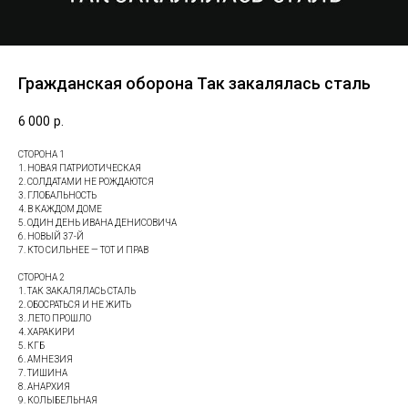
Гражданская оборона Так закалялась сталь
6 000
р.
СТОРОНА 1
1. НОВАЯ ПАТРИОТИЧЕСКАЯ
2. СОЛДАТАМИ НЕ РОЖДАЮТСЯ
3. ГЛОБАЛЬНОСТЬ
4. В КАЖДОМ ДОМЕ
5. ОДИН ДЕНЬ ИВАНА ДЕНИСОВИЧА
6. НОВЫЙ 37-Й
7. КТО СИЛЬНЕЕ — ТОТ И ПРАВ
СТОРОНА 2
1. ТАК ЗАКАЛЯЛАСЬ СТАЛЬ
2. ОБОСРАТЬСЯ И НЕ ЖИТЬ
3. ЛЕТО ПРОШЛО
4. ХАРАКИРИ
5. КГБ
6. АМНЕЗИЯ
7. ТИШИНА
8. АНАРХИЯ
9. КОЛЫБЕЛЬНАЯ