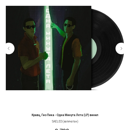
Кравц, Гио Пика - Одна Минута Лета (LP) винил
SAELED (запечатан)