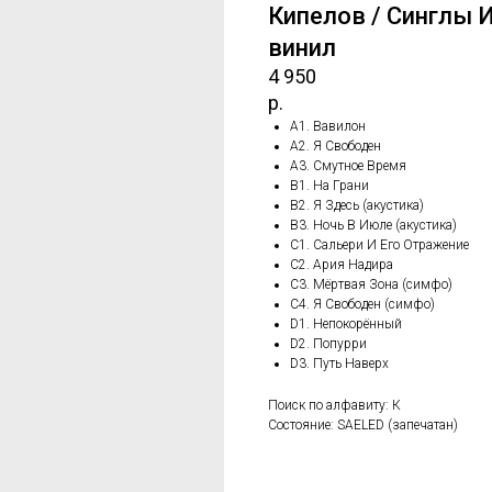
Кипелов / Синглы И
винил
4 950
р.
A1. Вавилон
A2. Я Свободен
A3. Смутное Время
B1. На Грани
B2. Я Здесь (акустика)
B3. Ночь В Июле (акустика)
C1. Сальери И Его Отражение
C2. Ария Надира
C3. Мёртвая Зона (симфо)
C4. Я Свободен (симфо)
D1. Непокорённый
D2. Попурри
D3. Путь Наверх
Поиск по алфавиту: К
Состояние: SAELED (запечатан)