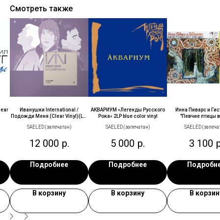
Смотреть также
lear
Иванушки International /
АКВАРИУМ «Легенды Русского
Инна Пиварс и Ги
Подожди Меня (Clear Vinyl)(LP)
Рока» 2LP blue color vinyl
"Певчие птицы в
винил
Берендеев" (Yelow V
SAELED (запечатан)
SAELED (запечатан)
SAELED (запеча
винил
12 000
р.
5 000
р.
3 100
р
Подробнее
Подробнее
Подробн
В корзину
В корзину
В корзин