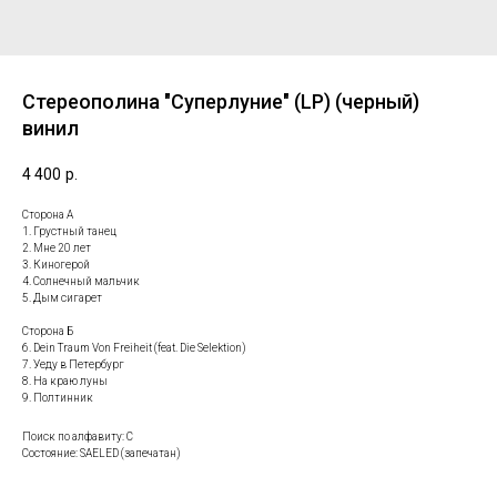
Стереополина "Суперлуние" (LP) (черный)
винил
4 400
р.
Сторона А
1. Грустный танец
2. Мне 20 лет
3. Киногерой
4. Солнечный мальчик
5. Дым сигарет
Сторона Б
6. Dein Traum Von Freiheit (feat. Die Selektion)
7. Уеду в Петербург
8. На краю луны
9. Полтинник
Поиск по алфавиту: С
Состояние: SAELED (запечатан)