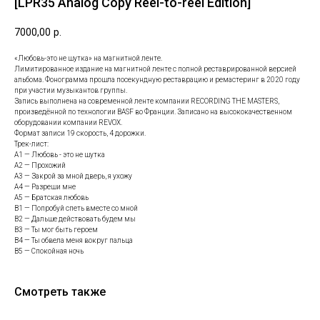
[LPR35 Analog Copy Reel-to-reel Edition]
7000,00
р.
«Любовь-это не шутка» на магнитной ленте.
Лимитированное издание на магнитной ленте с полной реставрированной версией
альбома. Фонограмма прошла посекундную реставрацию и ремастеринг в 2020 году
при участии музыкантов группы.
Запись выполнена на современной ленте компании RECORDING THE MASTERS,
произведённой по технологии BASF во Франции. Записано на высококачественном
оборудовании компании REVOX.
Формат записи 19 скорость, 4 дорожки.
Трек-лист:
А1 — Любовь - это не шутка
А2 — Прохожий
А3 — Закрой за мной дверь, я ухожу
A4 — Разреши мне
А5 — Братская любовь
B1 — Попробуй спеть вместе со мной
B2 — Дальше действовать будем мы
B3 — Ты мог быть героем
B4 — Ты обвела меня вокруг пальца
B5 — Спокойная ночь
Смотреть также