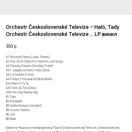
Orchestr Československé Televize – Haló, Tady
Orchestr Československé Televize … LP винил
300
р.
A1 Milostné Téma (Love's Theme)
A2 Vím, Že Tě Ztrácím (I Heard A Love Song)
A3 Prázdný Expres (One Way Ticket)
A4.1 Jakpak Je Dnes U Nás Doma
A4.2 S Čertem Si Hrát
A4.3 Když Z Nuzáka Se Stane Boháč
A4.4 Není-li Tu Ta
A4.5 Tam Za Tou Duhou
A4.6 Ten, Kdo Nemá Rád
B1 Clair
B2 Kaskadér
B3 Světla Ramp (Limelight)
B4 Zrození Rytmu
B5 Zoo
B6 Bída
Оркестр Чешского телевидения в Праге (Československá Televize, Československá