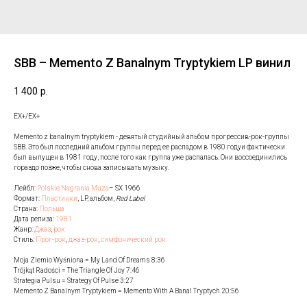
SBB – Memento Z Banalnym Tryptykiem LP винил
1 400
р.
EX+/EX+
Memento z banalnym tryptykiem - девятый студийный альбом прогрессив-рок-группы
SBB. Это был последний альбом группы перед ее распадом в 1980 годуи фактически
был выпущен в 1981 году, после того как группа уже распалась. Они воссоединились
гораздо позже, чтобы снова записывать музыку.
Лейбл:
Polskie Nagrania Muza
– SX 1966
Формат:
Пластинки
, LP, альбом,
Red Label
Страна:
Польша
Дата релиза:
1981
Жанр:
Джаз
,
рок
Стиль:
Прог-рок
,
джаз-рок
,
симфонический рок
Moja Ziemio Wyśniona = My Land Of Dreams 8:36
Trójkąt Radości = The Triangle Of Joy 7:46
Strategia Pulsu = Strategy Of Pulse 3:27
Memento Z Banalnym Tryptykiem = Memento With A Banal Tryptych 20:56