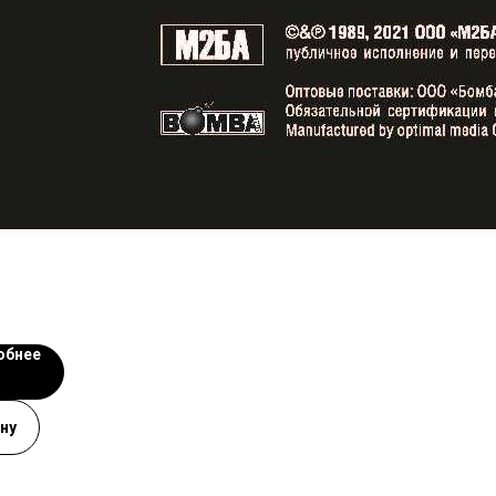
обнее
ну