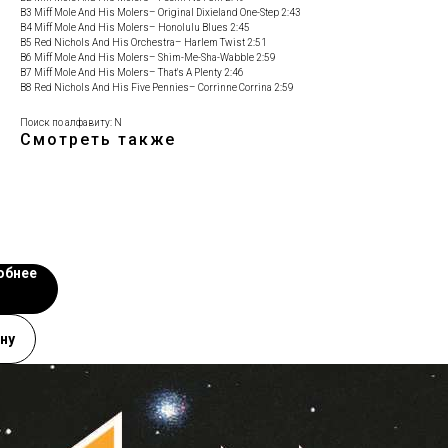
B3 Miff Mole And His Molers– Original Dixieland One-Step 2:43
B4 Miff Mole And His Molers– Honolulu Blues 2:45
B5 Red Nichols And His Orchestra– Harlem Twist 2:51
B6 Miff Mole And His Molers– Shim-Me-Sha-Wabble 2:59
B7 Miff Mole And His Molers– That's A Plenty 2:46
B8 Red Nichols And His Five Pennies– Corrinne Corrina 2:59
Поиск по алфавиту: N
Смотреть также
обнее
ну