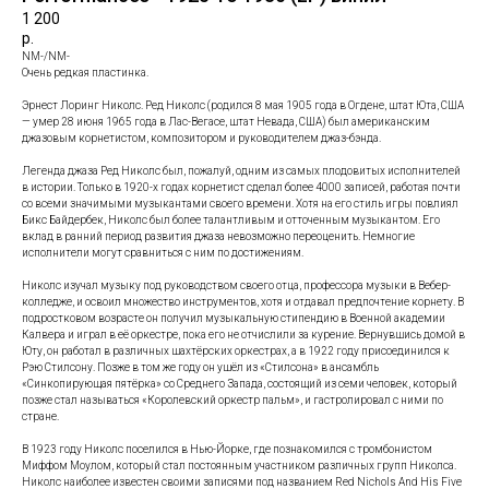
1 200
р.
NM-/NM-
Очень редкая пластинка.
Эрнест Лоринг Николс. Ред Николс (родился 8 мая 1905 года в Огдене, штат Юта, США
— умер 28 июня 1965 года в Лас-Вегасе, штат Невада, США) был американским
джазовым корнетистом, композитором и руководителем джаз-бэнда.
Легенда джаза Ред Николс был, пожалуй, одним из самых плодовитых исполнителей
в истории. Только в 1920-х годах корнетист сделал более 4000 записей, работая почти
со всеми значимыми музыкантами своего времени. Хотя на его стиль игры повлиял
Бикс Байдербек, Николс был более талантливым и отточенным музыкантом. Его
вклад в ранний период развития джаза невозможно переоценить. Немногие
исполнители могут сравниться с ним по достижениям.
Николс изучал музыку под руководством своего отца, профессора музыки в Вебер-
колледже, и освоил множество инструментов, хотя и отдавал предпочтение корнету. В
подростковом возрасте он получил музыкальную стипендию в Военной академии
Калвера и играл в её оркестре, пока его не отчислили за курение. Вернувшись домой в
Юту, он работал в различных шахтёрских оркестрах, а в 1922 году присоединился к
Рэю Стилсону. Позже в том же году он ушёл из «Стилсона» в ансамбль
«Синкопирующая пятёрка» со Среднего Запада, состоящий из семи человек, который
позже стал называться «Королевский оркестр пальм», и гастролировал с ними по
стране.
В 1923 году Николс поселился в Нью-Йорке, где познакомился с тромбонистом
Миффом Моулом, который стал постоянным участником различных групп Николса.
Николс наиболее известен своими записями под названием Red Nichols And His Five