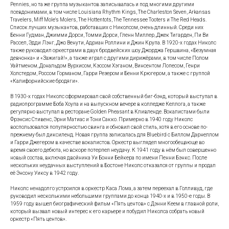
Pennies, но та же группа музыкантов записывалась и под многими другими
псевдонимами, в том числе Louisiana Rhythm Kings, The Charleston Seven, Arkansas
Travelers, Miff Mole's Molers, The Hottentots, The Tennessee Tooters и The Red Heads.
Список лучших музыкантов, работавших с Николсом, очень длинный. Среди них
Бенни Гудман, Джимми Дорси, Томми Дорси, Гленн Миллер, Джек Тигарден, Пи Ви
Рассел, Эдди Лэнг, Джо Венути, Адриан Роллини и Джин Крупа. В 1920-х годах Николс
также руководил оркестрами в двух бродвейских шоу Джорджа Гершвина, «Безумная
девчонка» и «Зажигай!», а также играл с другими дирижёрами, в том числе Полом
Уайтменом, Дональдом Вурхисом, Кэссом Хэганом, Винсентом Лопесом, Генри
Холстедом, Россом Горманом, Гарри Резером и Бенни Крюгером, а также с группой
«Калифорнийские бродяги».
В 1930-х годах Николс сформировал свой собственный биг-бэнд, который выступал в
радиопрограмме Боба Хоупа и на выпускном вечере в колледже Келлога, а также
регулярно выступал в ресторане Golden Pheasant в Кливленде. Вокалистами были
Фрэнсис Стивенс, Эрни Матиас и Тони Сакко. Примерно в 1940 году Николс
воспользовался популярностью свинга и обновил свой стиль, хотя в его основе по-
прежнему был диксиленд. Новая группа записалась для Bluebird с Биллом Дарнеллом
и Гарри Джегером в качестве вокалистов. Оркестр выглядел многообещающе во
время своего дебюта, но вскоре потерпел неудачу. К 1941 году в нём был совершенно
новый состав, включая двойника Уи Бонни Бейкера по имени Пенни Бэнкс. После
нескольких неудачных выступлений в Бостоне Николс отказался от группы и продал
её Энсону Уиксу в 1942 году.
Николс ненадолго устроился в оркестр Каса Лома, а затем переехал в Голливуд, где
руководил несколькими небольшими группами до конца 1940-х и в 1950-е годы. В
1959 году вышел биографический фильм «Пять центов» с Дэнни Кеем в главной роли,
который вызвал новый интерес к его карьере и побудил Николса собрать новый
оркестр «Пять центов».