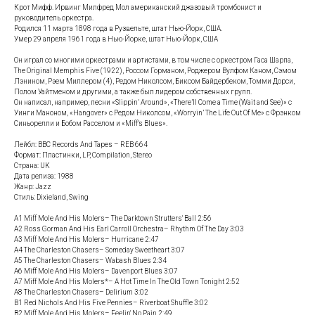
Крот Мифф. Ирвинг Милфред Мол американский джазовый тромбонист и
руководитель оркестра.
Родился 11 марта 1898 года в Рузвельте, штат Нью-Йорк, США.
Умер 29 апреля 1961 года в Нью-Йорке, штат Нью-Йорк, США
Он играл со многими оркестрами и артистами, в том числе с оркестром Гаса Шарпа,
The Original Memphis Five (1922), Россом Горманом, Роджером Вулфом Каном, Сэмом
Лэнином, Рэем Миллером (4), Редом Николсом, Биксом Байдербеком, Томми Дорси,
Полом Уайтменом и другими, а также был лидером собственных групп.
Он написал, например, песни «Slippin’ Around», «There’ll Come a Time (Wait and See)» с
Уинги Маноном, «Hangover» с Редом Николсом, «Worryin’ The Life Out Of Me» с Фрэнком
Синьорелли и Бобом Расселом и «Miff’s Blues».
Лейбл: BBC Records And Tapes – REB 664
Формат: Пластинки, LP, Compilation, Stereo
Страна: UK
Дата релиза: 1988
Жанр: Jazz
Стиль: Dixieland, Swing
A1 Miff Mole And His Molers– The Darktown Strutters' Ball 2:56
A2 Ross Gorman And His Earl Carroll Orchestra– Rhythm Of The Day 3:03
A3 Miff Mole And His Molers– Hurricane 2:47
A4 The Charleston Chasers– Someday Sweetheart 3:07
A5 The Charleston Chasers– Wabash Blues 2:34
A6 Miff Mole And His Molers– Davenport Blues 3:07
A7 Miff Mole And His Molers*– A Hot Time In The Old Town Tonight 2:52
A8 The Charleston Chasers– Delirium 3:02
B1 Red Nichols And His Five Pennies– Riverboat Shuffle 3:02
B2 Miff Mole And His Molers– Feelin' No Pain 2:49