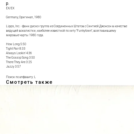
р.
EX/EX
Germany, Оригинал, 1980
Lipps, Inc. - фанк-диско-группа из Соединенных Штатов с Синтией Джонсон в качестве
ведущей вокалистки, наиболее известной по хиту "Funkytown", возглавившему
мировые чарты 1980 года.
How Long 5:50
Tight Pair 8:33
Always Lookin' 4:36
The Gossip Song 3:50
There They Are 3:25
Jazzy 3:57
Поиск по алфавиту: L
Смотреть также