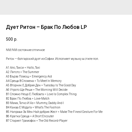
Дует Ритон – Брак По Любов LP
500
р.
NM/NM состояние отличное
Ритон — болгарский дуэт из Софии. Исполняет музыку в стиле поп.
A1 Ало, Такси = Hallo, Taxi
A2 Лятото = The Summer
A3 Бърза Помощ = Emergency Aid
A4 Среща В Спомена = To Meet In Memory
A5 Вторник Е Добрия Ден = Tuesday Is The Good Day
A6 Утрото Ще Реши = The Morning Will Decide
B1 Сложно Нещо Е Любовта = Love Is Complex Thing
B2 Брак По Любов = Love-Match
B3 Мама, Татко И Аз = Mummy, Daddy And I
B4 Каква Е Модата = What's The Fashion
B5 Направи За Мен Най-добрия Жест = Make The Finest Gesture For Me
B6 Кратка Среща = A Short Encouter
B7 Старият Грамофон = The Old Record-Player