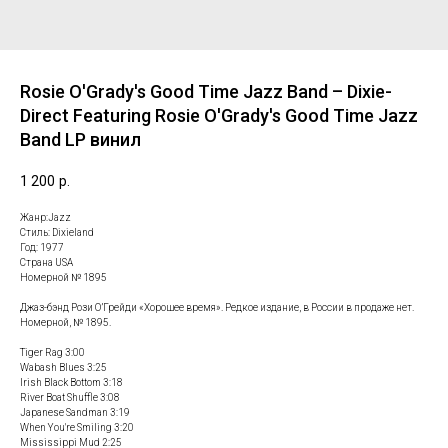
Rosie O'Grady's Good Time Jazz Band – Dixie-
Direct Featuring Rosie O'Grady's Good Time Jazz
Band LP винил
1 200
р.
Жанр:Jazz
Стиль: Dixieland
Год: 1977
Страна USA
Номерной № 1895
Джаз-бэнд Рози О’Грейди «Хорошее время». Редкое издание, в России в продаже нет.
Номерной, № 1895.
Tiger Rag 3:00
Wabash Blues 3:25
Irish Black Bottom 3:18
River Boat Shuffle 3:08
Japanese Sandman 3:19
When You're Smiling 3:20
Mississippi Mud 2:25