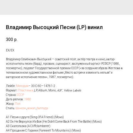
Владимир Высоцкий Песни (LP) винил
300
р.
EX/EX
Влади́мир Семёнович Высо́цкий — советский поэт, актёр театра и кино, автор-
исполнитель песен (бард), прозаик, сценарист; заслуженный артист РСФСР (1986,
посмертно), лауреат Государственной премии СССР («за создание образа Жеглова в
телевизионном художественном фильме „Место встречи изменить нельзя“ и
авторское исполнение песен», 1987, посмертно).
Лейбл:
Мелодия
– 33 С 60—14761-2
Формат:
Пластинки
,LP, Album, Mono,
АЗГ, Yellow Labels
Страна:
СССР
Дата релиза:
1980
Жанр:
Поп
Стиль:
Шансон
,
вокал
,
баллада
A1 Песня о друге (Song Of A Friend) (Моно)
A2 Он Не Вернулся Из Боя (He Didn't Come Back From The Battle) (Моно)
A3 Скалолазка (A Cliffclamberer)
A4 Прощание С Горами (Farewell To Mountains) (Моно)