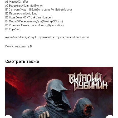
A5 Жираф (Giraffe)
A6 Вершина (A Summit) (Моно)
B1 Сыновья Уходят В Бой (Sons Leave For Battle) (Моно)
B2 Лирическая (Lyric Song)
B3 Ноль Семь (07 - Trunk Line Number)
B4 Песня О Переселении Душ (Moving Of Souls)
B5 Утренняя Гимнастика (Morning Gymnastics)
B6 Корабли
Ансамбль "Мелодия" п/у Г. Гараняна (Инструментальный ансамбль)
Поиск по алфавиту: В
Смотреть также