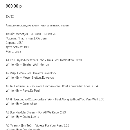
900,00
р.
ЕХ/ЕХ
Американская джазовая певица и автор песен.
Лейбл: Мелодия – 33 С 60—13869-70
Формат: Пластинки, LP, Album
Страна: USSR
Дата релиза: 1980
Жанр: Jazz
A1 Как Глупо Мечтать О Тебе = I'm A Fool To Want You 3:23
Written-By – Sinatra, Wolf, Herron
A2 Ради Неба = For Heaven's Sake 3:25
Written-By – Meyer, Bretton, Edwards
A3 Ты Не Знаешь, Что Такое Любовь = You Don't Know What Love Is 3:48
Written-By – Raye, De Paul
A4 Я Прекрасно Обхожусь Без Тебя = I Get Along Without You Very Well 3:00
Written-By – Carmichael
A5 Все, Что Мы Знаем = For All We Know 2:53
Written-By – Coots, Lewis
A6 Фиалки Для Тебя = Violets For Your Furs 3:25
Written-By – Dennis, Adair