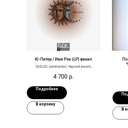
Ю-Питер / Имя Рек (LP) винил
По
SAELED (запечатан) Чёрный винил,
иллюстрированный внутренний конверт.
4 700
р.
Производство - Германия.
Подробнее
По
В корзину
В к