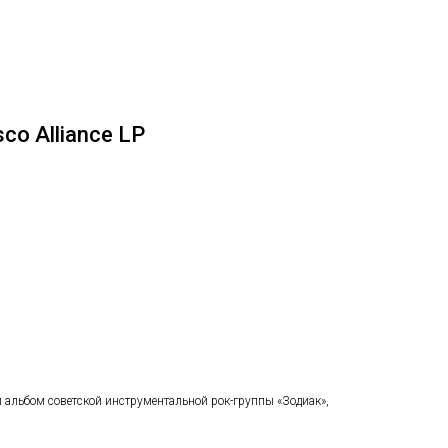
co Alliance LP
й альбом советской инструментальной рок-группы «Зодиак»,