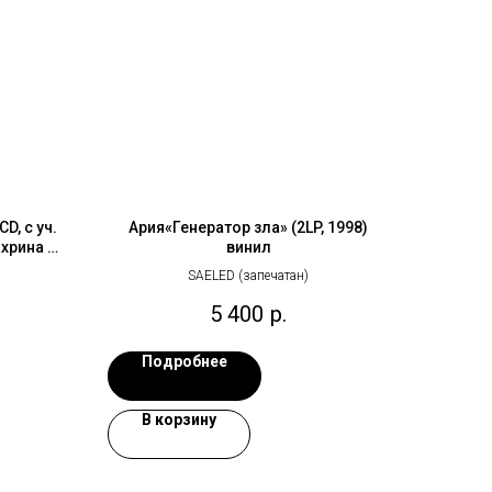
D, с уч.
Ария«Генератор зла» (2LP, 1998)
ахрина и
винил
SAELED (запечатан)
5 400
р.
Подробнее
В корзину