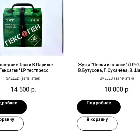
следние Танки В Париже
Жужа "Песни и пляски" (LP+2C
"Гексаген" LP тестпресс
В.Бутусова, Г.Сукачёва, В.Ш
др.) винил
SAELED (запечатан)
SAELED (запечатан)
14 500
р.
10 000
р.
дробнее
Подробнее
орзину
В корзину