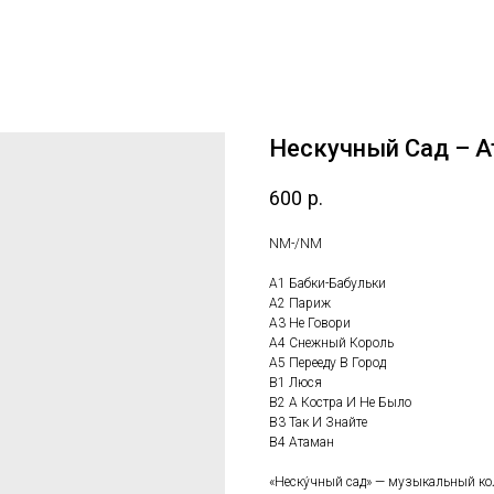
Нескучный Сад – А
600
р.
NM-/NM
A1 Бабки-Бабульки
A2 Париж
A3 Не Говори
A4 Снежный Король
A5 Перееду В Город
B1 Люся
B2 А Костра И Не Было
B3 Так И Знайте
B4 Атаман
«Неску́чный сад» — музыкальный кол