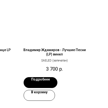
нце LP
Владимир Ждамиров - Лучшие Песни
(LP) винил
SAELED (запечатан)
3 700
р.
Подробнее
В корзину