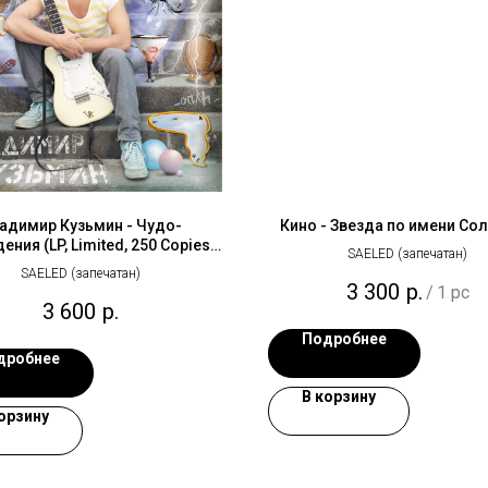
адимир Кузьмин - Чудо-
Кино - Звезда по имени Сол
ния (LP, Limited, 250 Copies,
SAELED (запечатан)
Orange, Постер) винил
SAELED (запечатан)
3 300
р.
/
1 pc
3 600
р.
Подробнее
дробнее
В корзину
орзину