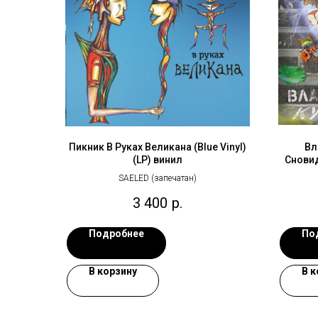
Пикник В Руках Великана (Blue Vinyl)
Вл
(LP) винил
Сновиде
SAELED (запечатан)
3 400
р.
Подробнее
По
В корзину
В к