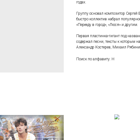
годах.
Группу основал композитор Сергей Б
быстро коллектив набрал популярнос
«Перееду в город», «Люся» и другим.
Первая пластинка-гигант под назва
содержал песни, тексты к которым н
Александр Костерев, Михаил Рябин
Поиск по алфавиту: Н