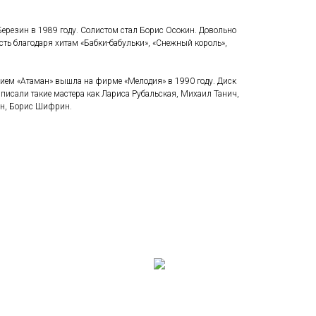
ерезин в 1989 году. Солистом стал Борис Осокин. Довольно
ть благодаря хитам «Бабки-бабульки», «Снежный король»,
нием «Атаман» вышла на фирме «Мелодия» в 1990 году. Диск
аписали такие мастера как Лариса Рубальская, Михаил Танич,
ин, Борис Шифрин.