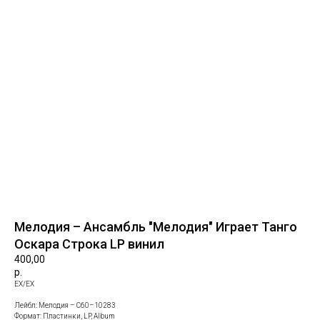
В каталог
Мелодия – Ансамбль "Мелодия" Играет Танго
Оскара Строка LP винил
400,00
р.
ЕХ/EX
Лейбл: Мелодия – С60–10283
Формат: Пластинки, LP, Album