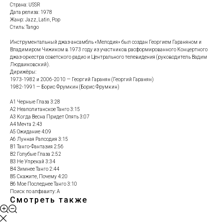
Страна: USSR
Дата релиза: 1978
Жанр: Jazz, Latin, Pop
Стиль: Tango
Инструментальный джаз-ансамбль «Мелодия» был создан Георгием Гараняном и
Владимиром Чижиком в 1973 году из участников расформированного Концертного
джаз-оркестра советского радио и Центрального телевидения (руководитель Вадим
Людвиковский).
Дирижёры:
1973-1982 и 2006-2010 — Георгий Гаранян (Георгий Гаранян)
1982-1991 — Борис Фрумкин (Борис Фрумкин)
A1 Черные Глаза 3:28
A2 Неаполитанское Танго 3:15
A3 Когда Весна Придет Опять 3:07
A4 Мечта 2:43
A5 Ожидание 4:09
A6 Лунная Рапсодия 3:15
B1 Танго-Фантазия 2:56
B2 Голубые Глаза 2:52
B3 Не Упрекай 3:34
B4 Зимнее Танго 2:44
B5 Скажите, Почему 4:20
B6 Мое Последнее Танго 3:10
Поиск по алфавиту: А
Смотреть также