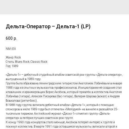
Дельта-Оператор – Дельта-1 (LP)
600
р.
NM-|EX
Жанр: Rock
Стиль: Blues Rock, Classic Rock
Год: 1989
«Дельта-1» — дебютный студийный альбом советской рок-группы «Дельта-оператор»,
выпущенный в 1989 году.
Группа была образована ленинградским гитаристом Анатолием Лобачёвым в январе
1988 года из опытных музыкантов-профессионалов. Инициаторами её создания стал
клавишник и аранжировщик Борис Аксёнов, который привлёк в коллектив Анатолия
Лобачёва (гитара), Алексея Писарева (бас-гитара), Валерия Шарова (вокал) и Андрея
Бовкалова (ритм-бокс).
В 1988 году группа записала дебютный альбом «Дельта-1», который с помощью
спонсоров в июле 1989 года был отпечатан «Мелодией» на виниле и разошёлся 25-
тысячным тиражом. Английский журнал «Диско-1» отметил группу «Дельта-
оператор» в пятёрке лучших советских рок-групп.
К концу 1990 года концертов стало меньше, Аксёнов потерял интерес к группе и
покинул коллектив. В марте 1991 года оставшиеся музыканты записали второй и