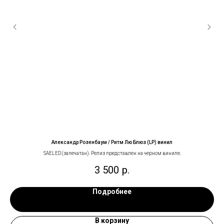
Александр Розенбаум / Ритм Лю Блюз (LP) винил
SAELED (запечатан). Релиз представлен на черном виниле.
3 500
р.
Подробнее
В корзину