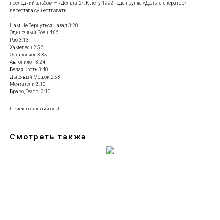
последний альбом — «Дельта-2». К лету 1992 года группа «Дельта-оператор»
перестала существовать.
Нам Не Вернуться Назад 3:20
Одиночный Боец 4:06
Раб 3:13
Хамелеон 2:52
Остановись 3:35
Автопилот 3:24
Белая Кость 3:40
Дырявый Мешок 2:53
Мечтатели 3:10
Браво, Театр! 3:10
Поиск по алфавиту: Д
Смотреть также