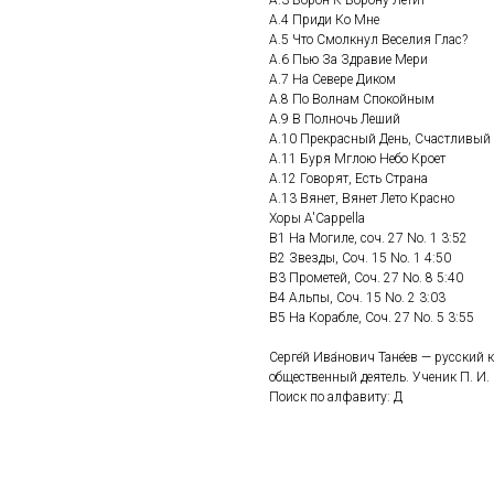
A.3 Ворон К Ворону Летит
A.4 Приди Ко Мне
A.5 Что Смолкнул Веселия Глас?
A.6 Пью За Здравие Мери
A.7 На Севере Диком
A.8 По Волнам Спокойным
A.9 В Полночь Леший
A.10 Прекрасный День, Счастливый
A.11 Буря Мглою Небо Кроет
A.12 Говорят, Есть Страна
A.13 Вянет, Вянет Лето Красно
Хоры A'Cappella
B1 На Могиле, соч. 27 No. 1 3:52
B2 Звезды, Соч. 15 No. 1 4:50
B3 Прометей, Соч. 27 No. 8 5:40
B4 Альпы, Соч. 15 No. 2 3:03
B5 На Корабле, Соч. 27 No. 5 3:55
Серге́й Ива́нович Тане́ев — русский
общественный деятель. Ученик П. И. 
Поиск по алфавиту: Д