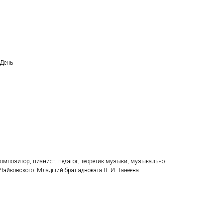
 День
 композитор, пианист, педагог, теоретик музыки, музыкально-
Чайковского. Младший брат адвоката В. И. Танеева.