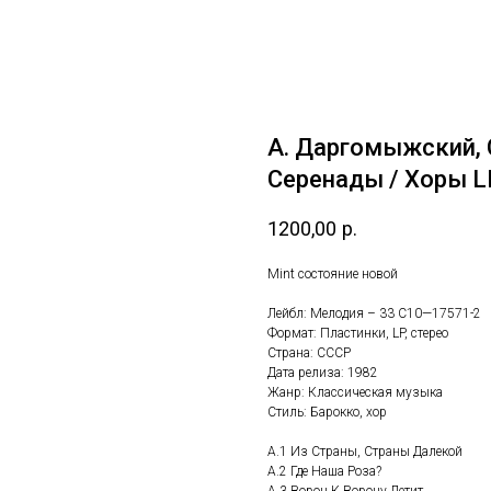
А. Даргомыжский, 
Серенады / Хоры L
1200,00
р.
Mint состояние новой
Лейбл: Мелодия – 33 С10—17571-2
Формат: Пластинки, LP, стерео
Страна: СССР
Дата релиза: 1982
Жанр: Классическая музыка
Стиль: Барокко, хор
A.1 Из Страны, Страны Далекой
A.2 Где Наша Роза?