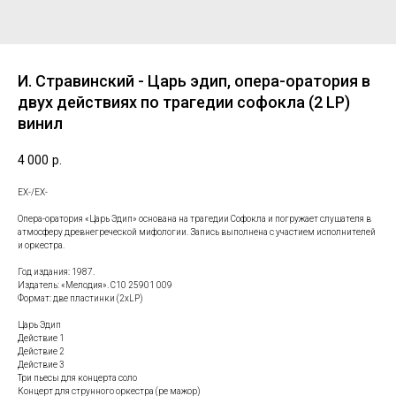
И. Стравинский - Царь эдип, опера-оратория в
двух действиях по трагедии софокла (2 LP)
винил
4 000
р.
ЕХ-/ЕХ-
Опера-оратория «Царь Эдип» основана на трагедии Софокла и погружает слушателя в
атмосферу древнегреческой мифологии. Запись выполнена с участием исполнителей
и оркестра.
Год издания: 1987.
Издатель: «Мелодия». С10 25901 009
Формат: две пластинки (2xLP)
Царь Эдип
Действие 1
Действие 2
Действие 3
Три пьесы для концерта соло
Концерт для струнного оркестра (ре мажор)