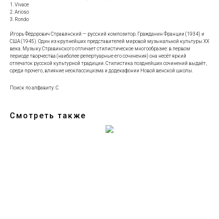
1. Vivace
2. Arioso
3. Rondo
И́горь Фёдорович Страви́нский — русский композитор. Гражданин Франции (1934) и
США (1945). Один из крупнейших представителей мировой музыкальной культуры XX
века. Музыку Стравинского отличает стилистическое многообразие: в первом
периоде творчества (наиболее репертуарные его сочинения) она несёт яркий
отпечаток русской культурной традиции. Стилистика позднейших сочинений выдаёт,
среди прочего, влияние неоклассицизма и додекафонии Новой венской школы.
Поиск по алфавиту: С
Смотреть также