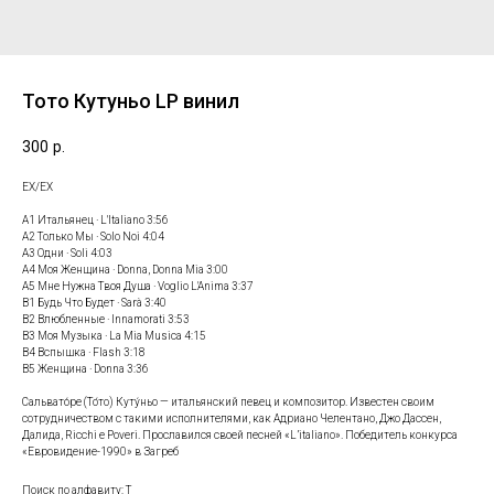
Тото Кутуньо LP винил
300
р.
ЕХ/ЕХ
A1 Итальянец · L'Italiano 3:56
A2 Только Мы · Solo Noi 4:04
A3 Одни · Soli 4:03
A4 Моя Женщина · Donna, Donna Mia 3:00
A5 Мне Нужна Твоя Душа · Voglio L'Anima 3:37
B1 Будь Что Будет · Sarà 3:40
B2 Влюбленные · Innamorati 3:53
B3 Моя Музыка · La Mia Musica 4:15
B4 Вспышка · Flash 3:18
B5 Женщина · Donna 3:36
Сальвато́ре (То́то) Куту́ньо — итальянский певец и композитор. Известен своим
сотрудничеством с такими исполнителями, как Адриано Челентано, Джо Дассен,
Далида, Ricchi e Poveri. Прославился своей песней «L’italiano». Победитель конкурса
«Евровидение-1990» в Загреб
Поиск по алфавиту: Т