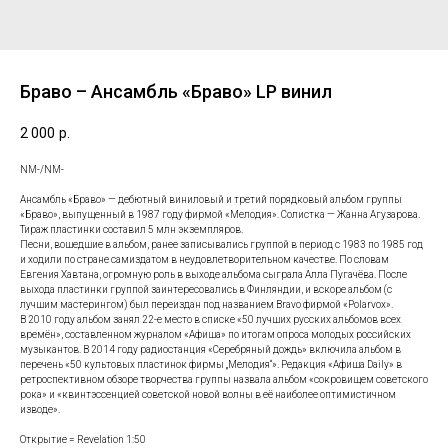
Браво – Ансамбль «Браво» LP винил
2 000
р.
NM-/NM-
Ансамбль «Браво» — дебютный виниловый и третий порядковый альбом группы
«Браво», выпущенный в 1987 году фирмой «Мелодия». Солистка — Жанна Агузарова.
Тираж пластинки составил 5 млн экземпляров.
Песни, вошедшие в альбом, ранее записывались группой в период с 1983 по 1985 год
и ходили по стране самиздатом в неудовлетворительном качестве. По словам
Евгения Хавтана, огромную роль в выходе альбома сыграла Алла Пугачёва. После
выхода пластинки группой заинтересовались в Финляндии, и вскоре альбом (с
лучшим мастерингом) был переиздан под названием Bravo фирмой «Polarvox».
В 2010 году альбом занял 22-е место в списке «50 лучших русских альбомов всех
времён», составленном журналом «Афиша» по итогам опроса молодых российских
музыкантов. В 2014 году радиостанция «Серебряный дождь» включила альбом в
перечень «50 культовых пластинок фирмы „Мелодия“». Редакция «Афиша Daily» в
ретроспективном обзоре творчества группы назвала альбом «сокровищем советского
рока» и «квинтэссенцией советской новой волны в её наиболее оптимистичном
изводе».
Открытие = Revelation 1:50