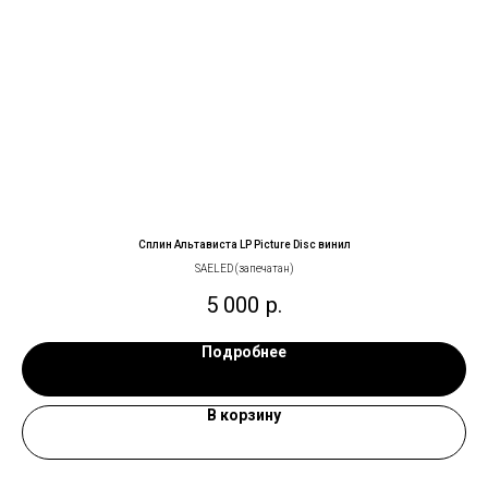
Сплин Альтависта LP Picture Disc винил
SAELED (запечатан)
5 000
р.
Подробнее
В корзину