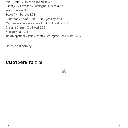
Желтые Ботинки = Yellow Boots 3:27
Звездный Каталог = Catalogue Of Stars 4:32
Розы = Roses 3:01
Верю Я = I Believe 3:03
Синеглазый Мальчик = Blue-Eyed Boy 2:43
Медицинский Институт = Medical Institute 2:33
Старый Отель = Old Hotel 3:55
Кошки = Cats 2:49
Ленинградский Рок-н-ролл = Leningrad Rock-N-Roll 2:19
Поиск по алфавиту: Б
Смотреть также