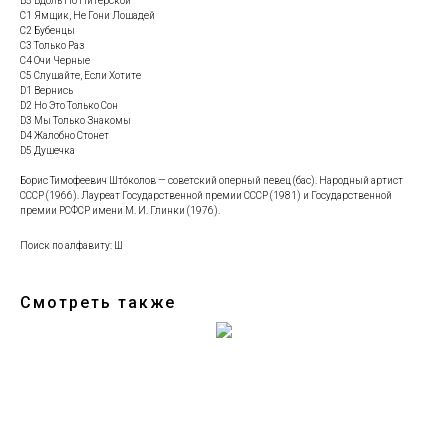
B5 Вдоль По Питерской
C1 Ямщик, Не Гони Лошадей
C2 Бубенцы
C3 Только Раз
C4 Очи Черные
C5 Слушайте, Если Хотите
D1 Вернись
D2 Но Это Только Сон
D3 Мы Только Знакомы
D4 Жалобно Стонет
D5 Душечка
Борис Тимофеевич Што́колов — советский оперный певец (бас). Народный артист
СССР (1966). Лауреат Государственной премии СССР (1981) и Государственной
премии РСФСР имени М. И. Глинки (1976).
Поиск по алфавиту: Ш
Смотреть также