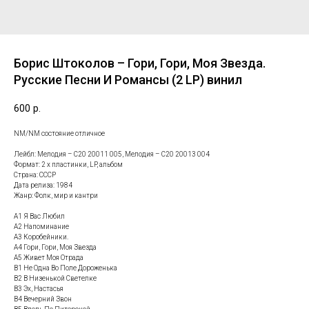
Борис Штоколов – Гори, Гори, Моя Звезда.
Русские Песни И Романсы (2 LP) винил
600
р.
NM/NM состояние отличное
Лейбл: Мелодия – С20 20011 005, Мелодия – С20 20013 004
Формат: 2 x пластинки, LP, альбом
Страна: СССР
Дата релиза: 1984
Жанр: Фолк, мир и кантри
A1 Я Вас Любил
A2 Напоминание
A3 Коробейники.
A4 Гори, Гори, Моя Звезда
A5 Живет Моя Отрада
B1 Не Одна Во Поле Дороженька
B2 В Низенькой Светелке
B3 Эх, Настасья
B4 Вечерний Звон