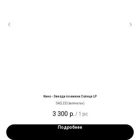
Кино - Звезда по имени Солнце LP
SAELED (запечатан)
3 300
р.
/
1 pc
Подробнее