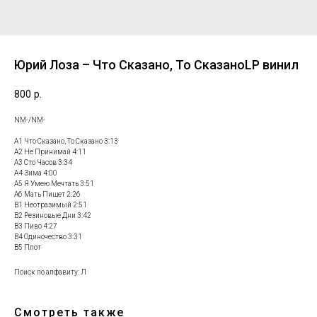
Юрий Лоза – Что Сказано, То СказаноLP винил
800
р.
NM-/NM-
А1 Что Сказано, То Сказано 3:13
А2 Не Принимай 4:11
А3 Сто Часов 3:34
А4 Зима 4:00
А5 Я Умею Мечтать 3:51
А6 Мать Пишет 2:26
В1 Неотразимый 2:51
В2 Резиновые Дни 3:42
В3 Пиво 4:27
В4 Одиночество 3:31
В5 Плот
Поиск по алфавиту: Л
Смотреть также