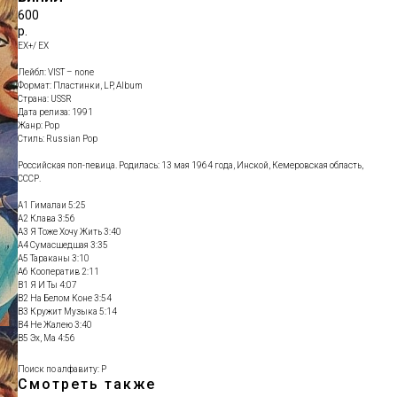
600
р.
EX+/ EX
Лейбл: VIST – none
Формат: Пластинки, LP, Album
Страна: USSR
Дата релиза: 1991
Жанр: Pop
Стиль: Russian Pop
Российская поп-певица. Родилась: 13 мая 1964 года, Инской, Кемеровская область,
СССР.
A1 Гималаи 5:25
A2 Клава 3:56
A3 Я Тоже Хочу Жить 3:40
A4 Сумасшедшая 3:35
A5 Тараканы 3:10
A6 Кооператив 2:11
B1 Я И Ты 4:07
B2 На Белом Коне 3:54
B3 Кружит Музыка 5:14
B4 Не Жалею 3:40
B5 Эх, Ма 4:56
Поиск по алфавиту: Р
Смотреть также