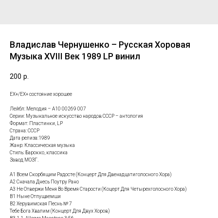
Владислав Чернушенко – Русская Хоровая
Музыка XVIII Век 1989 LP винил
200
р.
ЕХ+/ЕХ+ состояние хорошее
Лейбл: Мелодия – A10 00269 007
Серии: Музыкальное искусство народов СССР – антология
Формат: Пластинки, LP
Страна: СССР
Дата релиза:1989
Жанр: Классическая музыка
Стиль: Барокко, классика
Завод МОЗГ.
А1 Всем Скорбящим Радосте (Концерт Для Двенадцатиголосного Хора)
А2 Сначала Днесь Поутру Рано
А3 Не Отвержи Меня Во Время Старости (Коцерт Для Четырехголосного Хора)
В1 Ныне Отпущаемши
В2 Херувимская Песнь № 7
Тебе Бога Хвалим (Концерт Для Двух Хоров)