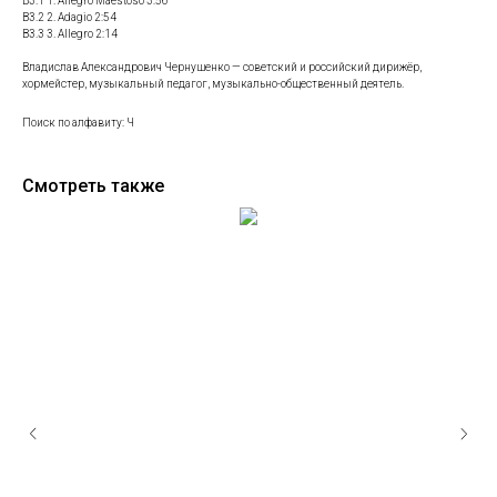
В3.1 1. Allegro Maestoso 3:56
В3.2 2. Adagio 2:54
В3.3 3. Allegro 2:14
Владислав Александрович Чернушенко — советский и российский дирижёр,
хормейстер, музыкальный педагог, музыкально-общественный деятель.
Поиск по алфавиту: Ч
Смотреть также