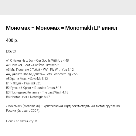
Мономах – Мономах = Monomakh LP винил
400
р.
EX+/EX
A1 С Нами Наш Бог = Our God Is With Us 4:48
A2 Покайся, Брат = Confess, Brother 3:15
A3 Мы Полетим С Тобой = We'll Fly With You 5:12
A4 Давайте Что-то Делать = Let's Do Something 2:55
A5 Храни Меня = Save Me 3:12
B1 Я Ждал = I Waited 5:20
B2 Русский Крест = Russian Cross 3:15
B3 Последнее Желание = The Last Wish 4:15
B4 Ностальгия = Nostalgia 6:47
«Мономах» (Monomakh) — христианская хард-рок/мелодичная метал-группа из
России (бывшего СССР).
Поиск по алфавиту: М